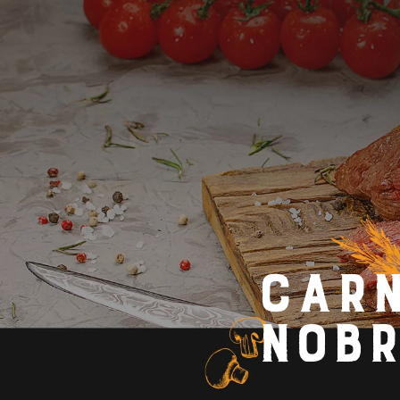
Car
nobr