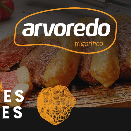
nes
es