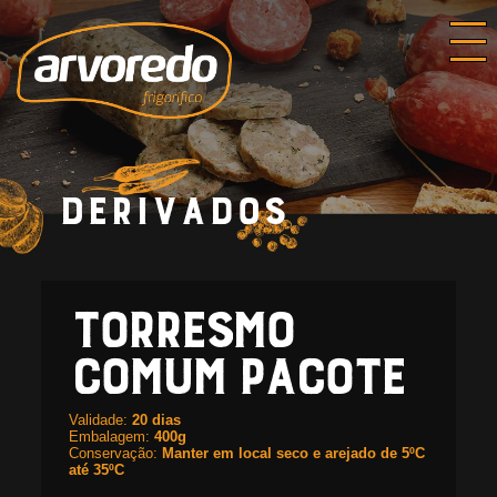
Derivados
Torresmo Comum Pacote
Torresmo
Comum Pacote
Validade:
20 dias
Embalagem:
400g
Conservação:
Manter em local seco e arejado de 5ºC
até 35ºC