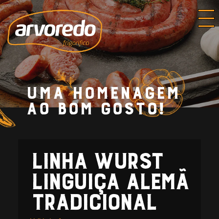
Uma
homenagem
ao bom gosto!
Linha Wurst Linguiça Alemã
Linha Wurst
Linguiça Alemã
Tradicional